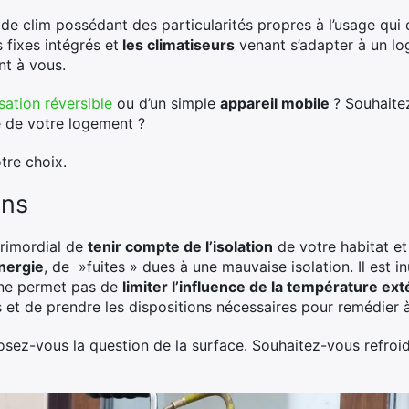
e clim possédant des particularités propres à l’usage qui do
 fixes intégrés et
les climatiseurs
venant s’adapter à un lo
nt à vous.
sation réversible
ou d’un simple
appareil mobile
? Souhaitez
e de votre logement ?
tre choix.
ins
primordial de
tenir compte de l’isolation
de votre habitat et
nergie
, de »fuites » dues à une mauvaise isolation. Il est in
er ne permet pas de
limiter l’influence de la température ext
s et de prendre les dispositions nécessaires pour remédier 
osez-vous la question de la surface. Souhaitez-vous refroid