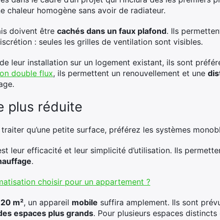
une chaleur homogène sans avoir de radiateur.
is doivent être
cachés dans un faux plafond
. Ils permette
crétion : seules les grilles de ventilation sont visibles.
 leur installation sur un logement existant, ils sont préfé
ion double flux
, ils permettent un renouvellement et une
di
age.
 plus réduite
 traiter qu’une petite surface, préférez les systèmes monob
t leur efficacité et leur simplicité d’utilisation. Ils permet
hauffage
.
imatisation choisir pour un appartement ?
 20 m²
, un appareil
mobile
suffira amplement. Ils sont prév
des espaces plus grands
. Pour plusieurs espaces distincts