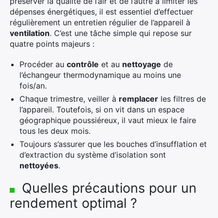
préserver la qualité de l’air et de l’autre à limiter les
dépenses énergétiques, il est essentiel d’effectuer
×
régulièrement un entretien régulier de l’appareil à
ventilation
. C’est une tâche simple qui repose sur
quatre points majeurs :
Rechercher
Procéder au
contrôle
et au
nettoyage
de
:
l’échangeur thermodynamique au moins une
fois/an.
Chaque trimestre, veiller à
remplacer
les filtres de
l’appareil. Toutefois, si on vit dans un espace
géographique poussiéreux, il vaut mieux le faire
tous les deux mois.
Toujours s’assurer que les bouches d’insufflation et
d’extraction du système d’isolation sont
nettoyées
.
Quelles précautions pour un
rendement optimal ?