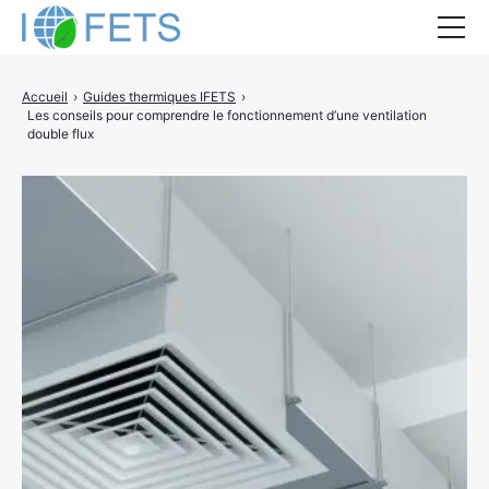
Accueil
Accueil
›
Guides thermiques IFETS
›
Les conseils pour comprendre le fonctionnement d’une ventilation
Actualités
double flux
Métiers du BTP
Guides thermiques
Aides à la rénovation
DEVIS