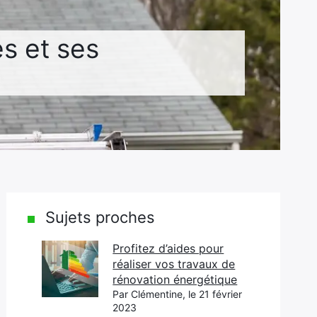
s et ses
Sujets proches
Profitez d’aides pour
réaliser vos travaux de
rénovation énergétique
Par Clémentine, le 21 février
2023