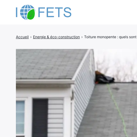
Accueil
›
Energie & éco-construction
›
Toiture monopente : quels sont
Rechercher
: