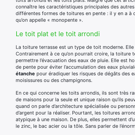
toits arrondis et les toits plats. Malgré que cet arti
connaître les caractéristiques principales des autres 
différentes formes de toitures en pente : il y en a à
qu’on appelle « monopente ».
Le toit plat et le toit arrondi
La toiture terrasse est un type de toit moderne. Elle
Contrairement à ce qu’on pourrait croire, la toiture 
permettre l’évacuation des eaux de pluie. Elle est h
de pente pour éviter l’accumulation des eaux pluviale
étanche
pour éradiquer les risques de dégâts des ea
moisissures ou des champignons.
En ce qui concerne les toits arrondis, ils sont très ra
de maisons pour la seule et unique raison qu’ils peuv
quand on parle d’architecture spécialisée ou person
d’argent pour la réaliser. Pourtant, les toitures arron
atypique à une maison. De plus, elles permettent d’u
le zinc, le bac acier ou la tôle. Sans parler de l’én