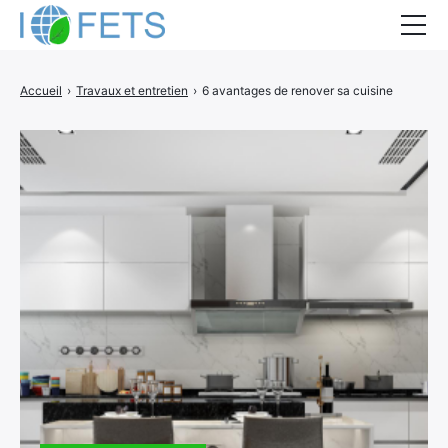
Accueil
Accueil
›
Travaux et entretien
›
6 avantages de renover sa cuisine
Actualités
Métiers du BTP
Guides thermiques
Aides à la rénovation
DEVIS