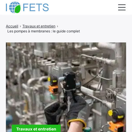
Accueil
Accueil
›
Travaux et entretien
›
Les pompes à membranes : le guide complet
Actualités
Métiers du BTP
Guides thermiques
Aides à la rénovation
DEVIS
Travaux et entretien