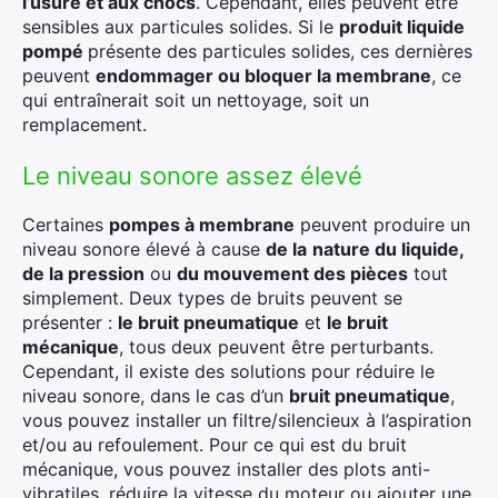
l’usure et aux chocs
. Cependant, elles peuvent être
sensibles aux particules solides. Si le
produit liquide
pompé
présente des particules solides, ces dernières
peuvent
endommager ou bloquer la membrane
, ce
qui entraînerait soit un nettoyage, soit un
remplacement.
Le niveau sonore assez élevé
Certaines
pompes à membrane
peuvent produire un
niveau sonore élevé à cause
de la
nature du liquide,
de la pression
ou
du mouvement des pièces
tout
simplement. Deux types de bruits peuvent se
présenter :
le bruit pneumatique
et
le bruit
mécanique
, tous deux peuvent être perturbants.
Cependant, il existe des solutions pour réduire le
niveau sonore, dans le cas d’un
bruit pneumatique
,
vous pouvez installer un filtre/silencieux à l’aspiration
et/ou au refoulement. Pour ce qui est du bruit
mécanique, vous pouvez installer des plots anti-
vibratiles, réduire la vitesse du moteur ou ajouter une