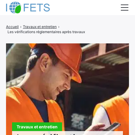
Accueil
Accueil
›
Travaux et entretien
›
Les vérifications réglementaires après travaux
Actualités
Métiers du BTP
Guides thermiques
Aides à la rénovation
DEVIS
Travaux et entretien