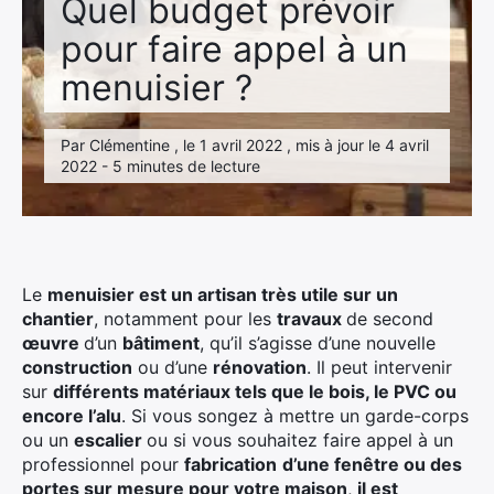
Quel budget prévoir
pour faire appel à un
menuisier ?
Par Clémentine , le 1 avril 2022 , mis à jour le 4 avril
2022 - 5 minutes de lecture
Le
menuisier est un artisan très utile sur un
chantier
, notamment pour les
travaux
de second
œuvre
d’un
bâtiment
, qu’il s’agisse d’une nouvelle
construction
ou d’une
rénovation
. Il peut intervenir
sur
différents matériaux tels que le bois, le PVC ou
encore l’alu
. Si vous songez à mettre un garde-corps
ou un
escalier
ou si vous souhaitez faire appel à un
professionnel pour
fabrication
d’une fenêtre ou des
portes sur mesure pour votre maison
,
il est