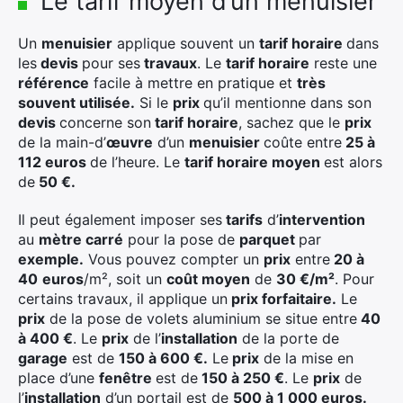
Le tarif moyen d’un menuisier
Un
menuisier
applique souvent un
tarif horaire
dans
les
devis
pour ses
travaux
. Le
tarif horaire
reste une
référence
facile à mettre en pratique et
très
souvent utilisée.
Si le
prix
qu’il mentionne dans son
devis
concerne son
tarif horaire
, sachez que le
prix
de la main-d’
œuvre
d’un
menuisier
coûte entre
25 à
112 euros
de l’heure. Le
tarif horaire moyen
est alors
de
50 €.
Il peut également imposer ses
tarifs
d’
intervention
au
mètre carré
pour la pose de
parquet
par
exemple.
Vous pouvez compter un
prix
entre
20 à
40
euros
/m², soit un
coût moyen
de
30 €/m²
. Pour
certains travaux, il applique un
prix forfaitaire.
Le
prix
de la pose de volets aluminium se situe entre
40
à 400 €
. Le
prix
de l’
installation
de la porte de
garage
est de
150 à 600 €.
Le
prix
de la mise en
place d’une
fenêtre
est de
150 à 250 €
. Le
prix
de
l’
installation
d’un portail est de
500 à 1 000 euros.