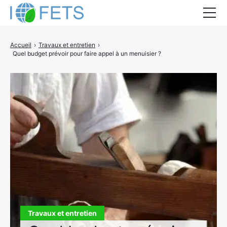
Accueil
Accueil
›
Travaux et entretien
›
Quel budget prévoir pour faire appel à un menuisier ?
Actualités
Métiers du BTP
Guides thermiques
Aides à la rénovation
DEVIS
Travaux et entretien