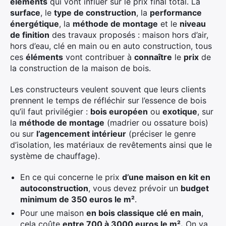
éléments
qui vont influer sur le prix final total. La
surface
, le
type de construction
, la
performance
énergétique
, la
méthode de montage
et le
niveau
de finition
des travaux proposés : maison hors d’air,
hors d’eau, clé en main ou en auto construction, tous
ces
éléments
vont contribuer à
connaître
le
prix
de
la construction de la maison de bois.
Les constructeurs veulent souvent que leurs clients
prennent le temps de réfléchir sur l’essence de bois
qu’il faut privilégier :
bois européen
ou
exotique
, sur
la
méthode de montage
(madrier ou ossature bois)
ou sur
l’agencement intérieur
(préciser le genre
d’isolation, les matériaux de revêtements ainsi que le
système de chauffage).
En ce qui concerne le prix
d’une maison en kit en
autoconstruction
, vous devez prévoir un
budget
minimum de 350 euros le m²
.
Pour une maison
en bois classique clé en main
,
cela coûte
entre 700 à 3000 euros le m².
On va