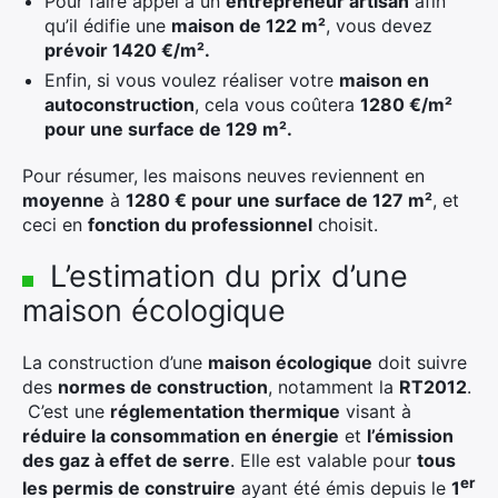
Pour faire appel à un
entrepreneur artisan
afin
qu’il édifie une
maison de 122 m²
, vous devez
prévoir 1420 €/m².
Enfin, si vous voulez réaliser votre
maison en
autoconstruction
, cela vous coûtera
1280 €/m²
pour une surface de 129 m².
Pour résumer, les maisons neuves reviennent en
moyenne
à
1280 € pour une surface de 127 m²
, et
ceci en
fonction du professionnel
choisit.
L’estimation du prix d’une
maison écologique
La construction d’une
maison écologique
doit suivre
des
normes de construction
, notamment la
RT2012
.
C’est une
réglementation thermique
visant à
réduire la consommation en énergie
et
l’émission
des gaz à effet de serre
. Elle est valable pour
tous
er
les permis de construire
ayant été émis depuis le
1