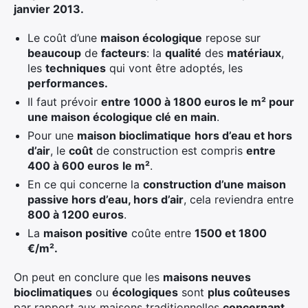
janvier 2013.
Le coût d’une
maison écologique
repose sur
beaucoup
de
facteurs
: la
qualité
des
matériaux
,
les
techniques
qui vont être adoptés, les
performances.
Il faut prévoir
entre 1000 à 1800 euros le m² pour
une maison écologique clé en main
.
Pour une
maison bioclimatique
hors d’eau et hors
d’air
, le
coût
de construction est compris
entre
400 à 600 euros
le m²
.
En ce qui concerne la
construction d’une maison
passive hors d’eau, hors d’air
, cela reviendra entre
800 à 1200 euros
.
La
maison positive
coûte entre
1500 et 1800
€/m².
On peut en conclure que les
maisons neuves
bioclimatiques
ou
écologiques
sont
plus coûteuses
par rapport aux maisons traditionnelles
concernant