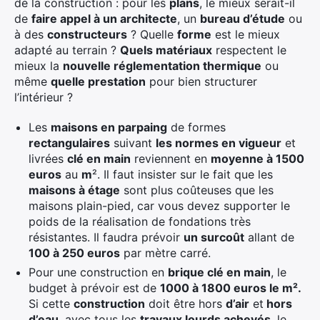
de la construction : pour les
plans
, le mieux serait-il
de
faire appel à un architecte
, un
bureau d’étude
ou
à des
constructeurs
? Quelle
forme
est le mieux
adapté au terrain ?
Quels matériaux
respectent le
mieux la
nouvelle réglementation thermique
ou
même
quelle prestation
pour bien structurer
l’intérieur ?
Les
maisons en parpaing
de formes
rectangulaires
suivant
les normes en vigueur
et
livrées
clé en main
reviennent en
moyenne à 1500
euros
au
m
². Il faut insister sur le fait que les
maisons à étage
sont plus coûteuses que les
maisons plain-pied, car vous devez supporter le
poids de la réalisation de fondations très
résistantes. Il faudra prévoir
un surcoût
allant de
100 à 250 euros
par mètre carré.
Pour une construction en
brique clé en main
, le
budget à prévoir est de
1000 à 1800 euros le m².
Si cette
construction
doit être hors
d’air
et
hors
d’eau
, avec tous les
travaux lourds achevés
, le