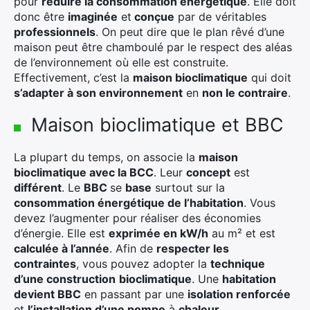
pour
réduire la consommation énergétique
. Elle doit
donc être
imaginée
et
conçue
par de véritables
professionnels
. On peut dire que le plan rêvé d’une
maison peut être chamboulé par le respect des aléas
de l’environnement où elle est construite.
Effectivement, c’est la
maison bioclimatique
qui doit
s’adapter à son environnement
en
non le contraire
.
Maison bioclimatique et BBC
La plupart du temps, on associe la
maison
bioclimatique avec la BCC
. Leur
concept
est
différent
. Le
BBC
se
base
surtout sur la
consommation énergétique de l’habitation
. Vous
devez l’augmenter pour réaliser des économies
d’énergie. Elle est
exprimée en kW/h
au m² et est
calculée à l’année
. Afin de
respecter les
contraintes
, vous pouvez adopter la
technique
d’une construction
bioclimatique
. Une
habitation
devient BBC
en passant par une
isolation renforcée
et
l’installation d’une pompe
à
chaleur
.