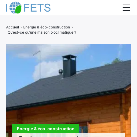
Accueil
Accueil
›
Energie & éco-construction
›
Qu’est-ce qu’une maison bioclimatique ?
Actualités
Métiers du BTP
Guides thermiques
Aides à la rénovation
DEVIS
Energie & éco-construction