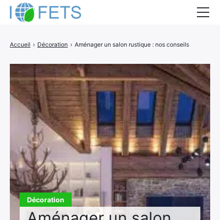
Accueil
Accueil
›
Décoration
›
Aménager un salon rustique : nos conseils
Actualités
Métiers du BTP
Guides thermiques
Aides à la rénovation
DEVIS
Décoration
Aménager un salon