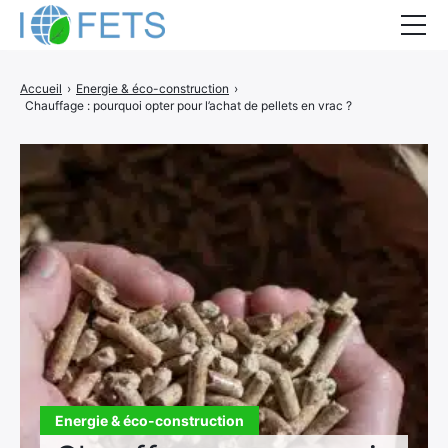
Accueil
Accueil
›
Energie & éco-construction
›
Chauffage : pourquoi opter pour l’achat de pellets en vrac ?
Actualités
Métiers du BTP
Guides thermiques
Aides à la rénovation
DEVIS
Energie & éco-construction