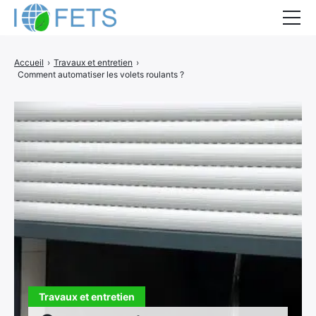
Accueil
Accueil
›
Travaux et entretien
›
Comment automatiser les volets roulants ?
Actualités
Métiers du BTP
Guides thermiques
Aides à la rénovation
DEVIS
Travaux et entretien