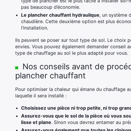
type de plancher est le plus facile à installer s
pas beaucoup d’économie.
Le plancher chauffant hydraulique
, un système 
chaudière. Cette deuxième option est plus économ
l’installation.
Ils peuvent se poser sur tout type de sol. Le choix 
envies. Vous pouvez également demander conseil aup
type de chauffage au sol le plus adapté pour vous.
Nos conseils avant de procéde
plancher chauffant
Pour optimiser la chaleur qui émane du chauffage au s
laquelle il sera installé :
Choisissez une pièce ni trop petite, ni trop gran
Assurez-vous que le sol de la pièce où vous sou
lisse et plane
. Sinon vous devrez entamer au préa
Assurez-vous également que toutes les cloisons 