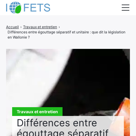
Accueil
Accueil
›
Travaux et entretien
›
Différences entre égouttage séparatif et unitaire : que dit la législation
Actualités
en Wallonie ?
Métiers du BTP
Guides thermiques
Aides à la rénovation
DEVIS
Travaux et entretien
Différences entre
égouttage séparatif