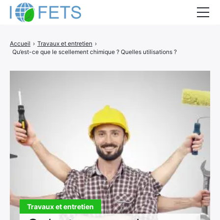
Accueil
Accueil
›
Travaux et entretien
›
Qu’est-ce que le scellement chimique ? Quelles utilisations ?
Actualités
Métiers du BTP
Guides thermiques
Aides à la rénovation
DEVIS
Travaux et entretien