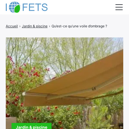
Accueil
Accueil
›
Jardin & piscine
›
Qu’est-ce qu’une voile d’ombrage ?
Actualités
Métiers du BTP
Guides thermiques
Aides à la rénovation
DEVIS
Jardin & piscine