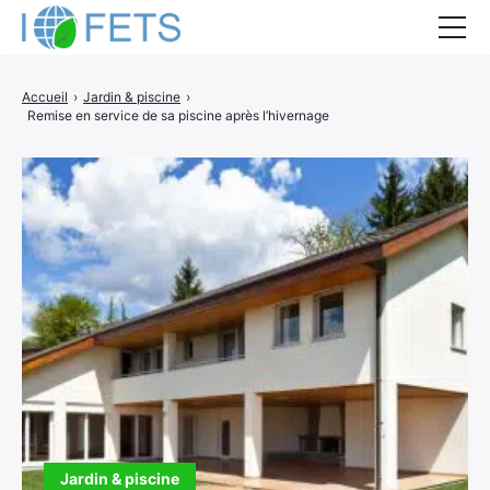
Accueil
Accueil
›
Jardin & piscine
›
Remise en service de sa piscine après l’hivernage
Actualités
Métiers du BTP
Guides thermiques
Aides à la rénovation
DEVIS
Jardin & piscine