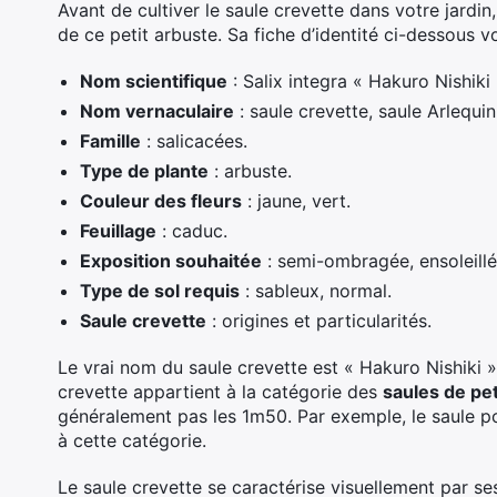
Avant de cultiver le saule crevette dans votre jardi
de ce petit arbuste. Sa fiche d’identité ci-dessous vo
Nom scientifique
: Salix integra « Hakuro Nishiki 
Nom vernaculaire
: saule crevette, saule Arlequin
Famille
: salicacées.
Type de plante
: arbuste.
Couleur des fleurs
: jaune, vert.
Feuillage
: caduc.
Exposition souhaitée
: semi-ombragée, ensoleillé
Type de sol requis
: sableux, normal.
Saule crevette
: origines et particularités.
Le vrai nom du saule crevette est « Hakuro Nishiki »
crevette appartient à la catégorie des
saules de peti
généralement pas les 1m50. Par exemple, le saule po
à cette catégorie.
Le saule crevette se caractérise visuellement par s