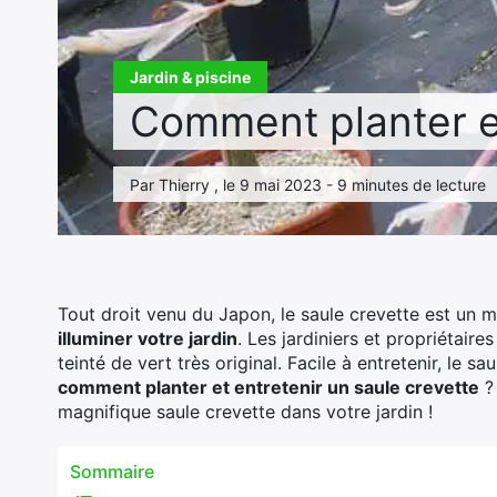
Jardin & piscine
Comment planter et
Par Thierry , le 9 mai 2023 - 9 minutes de lecture
Tout droit venu du Japon, le saule crevette est un 
illuminer votre jardin
. Les jardiniers et propriétaire
teinté de vert très original. Facile à entretenir, le sa
comment planter et entretenir un saule crevette
? 
magnifique saule crevette dans votre jardin !
Sommaire