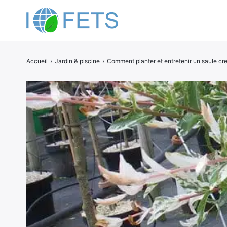
Accueil
›
Jardin & piscine
›
Comment planter et entretenir un saule cre
Rechercher
: