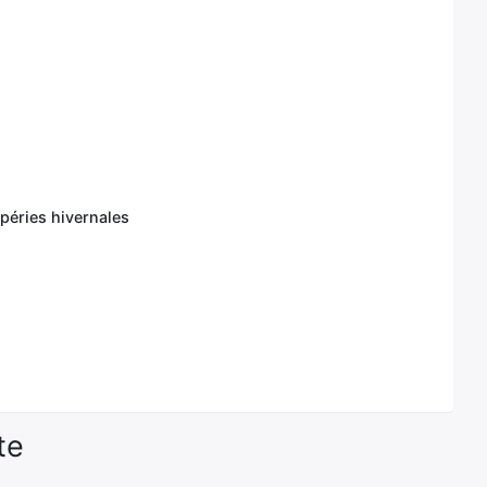
mpéries hivernales
te