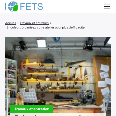
Accueil
Accueil
›
Travaux et entretien
›
Bricoleur : organisez votre atelier pour plus d’efficacité !
Actualités
Métiers du BTP
Guides thermiques
Aides à la rénovation
DEVIS
Travaux et entretien