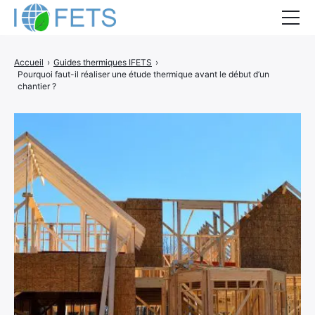
Accueil
Accueil
›
Guides thermiques IFETS
›
Pourquoi faut-il réaliser une étude thermique avant le début d’un
Actualités
chantier ?
Métiers du BTP
Guides thermiques
Aides à la rénovation
DEVIS