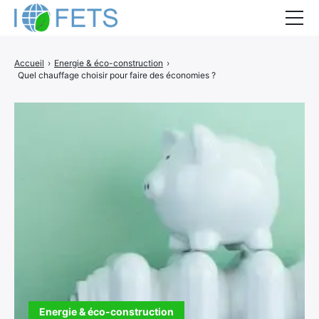
Accueil
Accueil
›
Energie & éco-construction
›
Quel chauffage choisir pour faire des économies ?
Actualités
Métiers du BTP
Guides thermiques
Aides à la rénovation
DEVIS
Energie & éco-construction