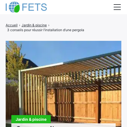
Accueil
Accueil
›
Jardin & piscine
›
3 conseils pour réussir l’installation d’une pergola
Actualités
Métiers du BTP
Guides thermiques
Aides à la rénovation
DEVIS
Jardin & piscine