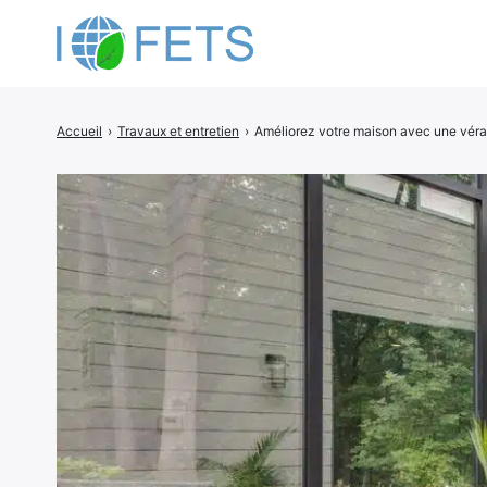
Accueil
›
Travaux et entretien
›
Améliorez votre maison avec une vér
Rechercher
: