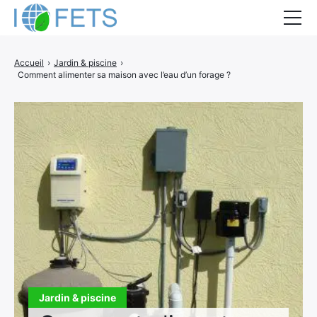
Accueil
Accueil
›
Jardin & piscine
›
Comment alimenter sa maison avec l’eau d’un forage ?
Actualités
Métiers du BTP
Guides thermiques
Aides à la rénovation
DEVIS
Jardin & piscine