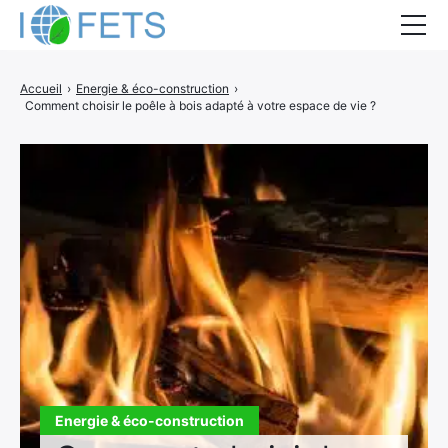
Accueil
Accueil
›
Energie & éco-construction
›
Comment choisir le poêle à bois adapté à votre espace de vie ?
Actualités
Métiers du BTP
Guides thermiques
Aides à la rénovation
DEVIS
Energie & éco-construction