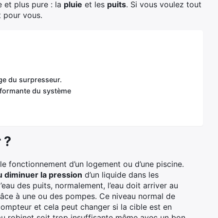
e et plus pure : la
pluie
et les
puits
. Si vous voulez tout
it pour vous.
age du surpresseur.
erformante du système
 ?
le fonctionnement d’un logement ou d’une piscine.
 diminuer la pression
d’un liquide dans les
au des puits, normalement, l’eau doit arriver au
grâce à une ou des pompes. Ce niveau normal de
ompteur et cela peut changer si la cible est en
 au robinet soit trop insuffisante même avec un bon