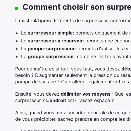
Comment choisir son surpre
Il existe
4 types
différents de surpresseur, conformém
Le
surpresseur simple
: permets uniquement de r
Le
surpresseur à réservoir
: permets une économi
La
pompe-surpresseur
: permets d’utiliser les 
Le
groupe surpresseur
: combine les trois avant
Pour connaître celui qu’il vous faut, vous devez
dét
besoin ? D’augmenter seulement la pression du rése
pompe de surface ? Ou d’alléger également votre fac
Ensuite, vous devez
délimiter vos
moyens
: Quel e
surpresseur ?
L’endroit
est-il assez espacé ?
Ainsi, quand vous avez une idée générale de ce que
de vous précipiter, sachez prendre en compte les dif