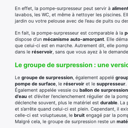
En effet, la pompe-surpresseur peut servir à
alimen
lavabos, les WC, et même à nettoyer les piscines. 
jardin ou votre pelouse avec de l’eau de puits ou de
En fait, la pompe-surpresseur est comparable à la
p
dispose d’un
mécanisme auto-amorçant
. Elle déma
que celui-ci est en marche. Autrement dit, elle pom
dans le
réservoir
, sans que vous ayez à le demande
Le groupe de surpression : une vers
Le
groupe de surpression
, également appelé
grou
pompe de surface
, le
réservoir
et le
suppresseur
.
Également appelée vessie ou
ballon de surpression
d’eau
et d’éviter l’enclenchement régulier de la pom
déclenche souvent, plus le matériel est
durable
. La
et s’arrête quand celui-ci est plein. Cependant, il e
celle-ci est voluptueuse, le
bruit
engagé par la pom
Malgré cela, le groupe de surpression reste un
maté