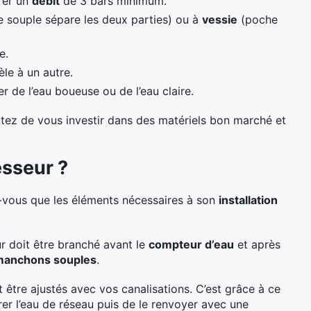
urer un
débit
de 3 bars minimum.
souple sépare les deux parties) ou à
vessie
(poche
e.
èle à un autre.
er de l’eau boueuse ou de l’eau claire.
itez de vous investir dans des matériels bon marché et
esseur ?
z-vous que les éléments nécessaires à son
installation
eur doit être branché avant le
compteur d’eau
et après
manchons souples
.
 être ajustés avec vos canalisations. C’est grâce à ce
er l’eau de réseau puis de le renvoyer avec une