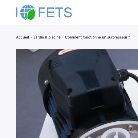
Accueil
›
Jardin & piscine
›
Comment fonctionne un surpresseur ?
Rechercher
: