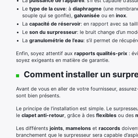
La
puissance de l’appareil
: s’il est capable d’ass
Le
type de la cuve
: à
diaphragme
(une membrane 
souple qui se gonfle),
galvanisée
ou en
inox
.
La
capacité de réservoir
: en rapport avec sa taill
Le
son du surpresseur
: le bruit change d’un mod
La
granulométrie de l’eau
: s’il permet de récupér
Enfin, soyez attentif aux
rapports qualités-prix
: év
soyez exigeants en matière de garantie.
Comment installer un surpr
Avant de vous en aller de votre fournisseur, assure
sont bien présents.
Le principe de l’installation est simple. Le surpress
le
clapet anti-retour
, grâce à des
flexibles
ou des
Les différents
joints
,
mamelons
et
raccords
doivent
branchement que le surpresseur sera capable d’aspir