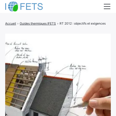
Accueil
Accueil
›
Guides thermiques IFETS
›
RT 2012 : objectifs et exigences
Actualités
Métiers du BTP
Guides thermiques
Aides à la rénovation
DEVIS