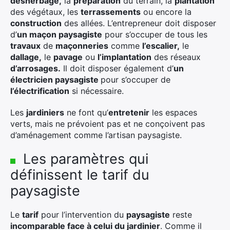
désherbage,
la
préparation
du terrain, la
plantation
des végétaux, les
terrassements
ou encore la
construction
des allées. L’entrepreneur doit disposer
d’
un maçon paysagiste
pour s’occuper de tous les
travaux
de
maçonneries
comme
l’escalier,
le
dallage,
le
pavage
ou
l’implantation
des réseaux
d’arrosages.
Il doit disposer également d’
un
électricien paysagiste
pour s’occuper de
l’électrification
si nécessaire.
Les
jardiniers
ne font qu’
entretenir
les espaces
verts, mais ne prévoient pas et ne conçoivent pas
d’aménagement comme l’artisan paysagiste.
Les paramètres qui
définissent le tarif du
paysagiste
Le
tarif
pour l’intervention du
paysagiste
reste
incomparable face à celui du jardinier
. Comme il