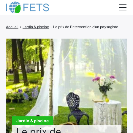
Accueil
Accueil
›
Jardin & piscine
›
Le prix de l’intervention d’un paysagiste
Actualités
Métiers du BTP
Guides thermiques
Aides à la rénovation
DEVIS
Jardin & piscine
Le prix de