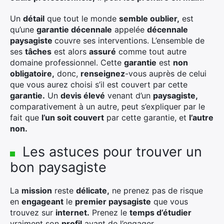
Un
détail
que tout le monde
semble oublier,
est
qu’une
garantie décennale
appelée
décennale
paysagiste
couvre ses interventions. L’ensemble de
ses
tâches
est alors
assuré
comme tout autre
domaine professionnel. Cette
garantie
est
non
obligatoire,
donc,
renseignez
-vous auprès de celui
que vous aurez choisi s’il est couvert par cette
garantie.
Un
devis élevé
venant d’un
paysagiste,
comparativement à un autre, peut s’expliquer par le
fait que
l’un soit couvert
par cette garantie, et
l’autre
non.
Les astuces pour trouver un
bon paysagiste
La
mission
reste
délicate,
ne prenez pas de risque
en
engageant
le
premier paysagiste
que vous
trouvez sur
internet.
Prenez le
temps d’étudier
vraiment son
profil
avant de l’engager.