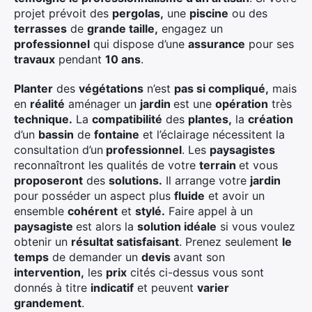
projet prévoit des
pergolas,
une
piscine
ou des
terrasses
de
grande taille,
engagez un
professionnel
qui dispose d’une
assurance
pour ses
travaux
pendant
10 ans
.
Planter
des
végétations
n’est
pas si compliqué,
mais
en
réalité
aménager un
jardin
est une
opération
très
technique.
La
compatibilité
des
plantes,
la
création
d’un
bassin
de
fontaine
et l’éclairage nécessitent la
consultation d’un
professionnel
. Les
paysagistes
reconnaîtront les qualités de votre
terrain
et vous
proposeront
des
solutions.
Il arrange votre
jardin
pour posséder un aspect plus
fluide
et avoir un
ensemble
cohérent
et
stylé.
Faire appel à un
paysagiste
est alors la
solution idéale
si vous voulez
obtenir un
résultat satisfaisant
. Prenez seulement
le
temps
de demander un
devis
avant son
intervention,
les
prix
cités ci-dessus vous sont
donnés à titre
indicatif
et peuvent
varier
grandement
.