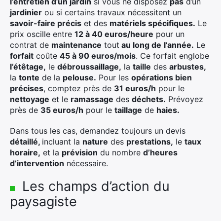
l’entretien d’un jardin
si vous ne disposez
pas
d’un
jardinier
ou si certains travaux nécessitent un
savoir-faire précis
et des
matériels spécifiques.
Le
prix oscille entre
12 à 40 euros/heure
pour un
contrat de
maintenance
tout
au long de
l’année.
Le
forfait
coûte
45 à 90 euros/mois
. Ce forfait englobe
l’étêtage,
le
débroussaillage,
la
taille
des
arbustes,
la
tonte
de la
pelouse.
Pour les
opérations bien
précises
, comptez près de
31 euros/h
pour le
nettoyage
et le
ramassage
des
déchets.
Prévoyez
près de
35 euros/h
pour le
taillage
de
haies.
Dans tous les cas, demandez toujours un devis
détaillé,
incluant la
nature
des
prestations,
le
taux
horaire,
et la
prévision
du nombre
d’heures
d’intervention
nécessaire.
Les champs d’action du
paysagiste
×