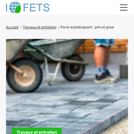
Accueil
Accueil
›
Travaux et entretien
›
Pavé autobloquant : prix et pose
Actualités
Métiers du BTP
Guides thermiques
Aides à la rénovation
DEVIS
Travaux et entretien