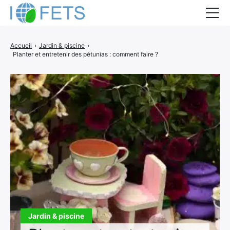
Accueil
Accueil
›
Jardin & piscine
›
Planter et entretenir des pétunias : comment faire ?
Actualités
Métiers du BTP
Guides thermiques
Aides à la rénovation
DEVIS
Jardin & piscine