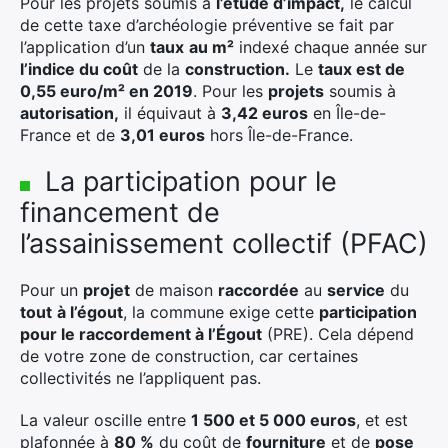
Pour les projets soumis à
l’étude d’impact,
le calcul
de cette taxe d’archéologie préventive se fait par
l’application d’un
taux
au m²
indexé chaque année sur
l’indice du coût
de la
construction.
Le
taux est de
0,55 euro/m² en 2019
. Pour les
projets
soumis à
autorisation,
il équivaut à
3,42 euros
en Île-de-
France et de
3,01 euros
hors Île-de-France.
La participation pour le
financement de
l’assainissement collectif (PFAC)
×
Pour un
projet
de maison
raccordée
au
service
du
tout
à l’égout
, la commune exige cette
participation
pour le raccordement à l’Égout
(PRE). Cela dépend
de votre zone de construction, car certaines
collectivités ne l’appliquent pas.
Rechercher
:
La valeur oscille entre
1 500 et 5 000 euros
, et est
plafonnée à
80 %
du coût de
fourniture
et de
pose