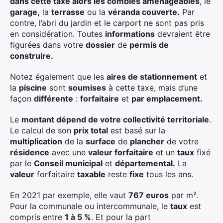
dans cette taxe alors les combles aménageables
, le
garage,
la
terrasse
ou la
véranda couverte.
Par
contre, l’abri du jardin et le carport ne sont pas pris
en considération. Toutes
informations
devraient être
figurées dans votre
dossier
de
permis de
construire.
Notez également que les
aires de stationnement
et
la
piscine
sont
soumises
à cette taxe, mais d’une
façon
différente
:
forfaitaire
et
par emplacement.
Le
montant dépend de votre collectivité territoriale
.
Le calcul de son
prix total
est basé sur la
multiplication
de la
surface
de
plancher
de votre
résidence
avec une
valeur forfaitaire
et un
taux
fixé
par le
Conseil municipal
et
départemental.
La
valeur
forfaitaire
taxable
reste
fixe
tous les ans.
En 2021 par exemple, elle vaut
767 euros
par m².
Pour la communale ou intercommunale, le
taux
est
compris entre
1 à 5 %
. Et pour la part