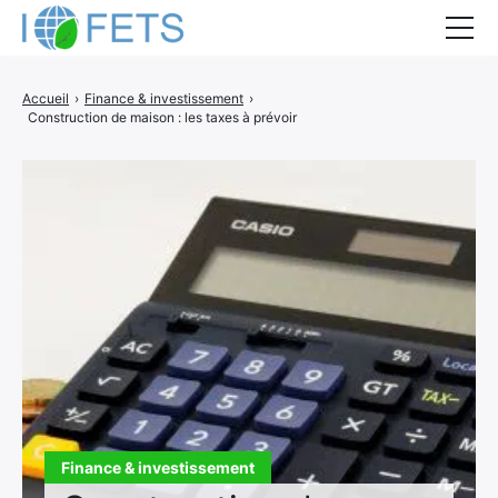
Accueil
Accueil
›
Finance & investissement
›
Construction de maison : les taxes à prévoir
Actualités
Métiers du BTP
Guides thermiques
Aides à la rénovation
DEVIS
Finance & investissement