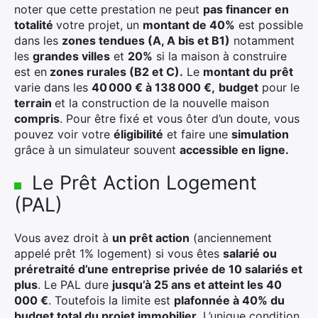
noter que cette prestation ne peut
pas financer en
totalité
votre projet, un
montant de 40%
est possible
dans les
zones tendues (A, A bis et B1)
notamment
les
grandes villes
et
20%
si la maison à construire
est en
zones rurales (B2 et C).
Le
montant du prêt
varie dans les
40 000 € à 138 000 €,
budget
pour le
terrain
et la construction de la nouvelle maison
compris
. Pour être fixé et vous ôter d’un doute, vous
pouvez voir votre
éligibilité
et faire une
simulation
grâce à un simulateur souvent
accessible en ligne.
Le Prêt Action Logement
(PAL)
Vous avez droit à
un prêt action
(anciennement
appelé prêt 1% logement) si vous êtes
salarié ou
préretraité d’une entreprise privée de 10 salariés et
plus
. Le PAL dure
jusqu’à 25 ans et atteint les 40
000 €
. Toutefois la limite est
plafonnée à 40% du
budget total du projet immobilier
. L’unique condition