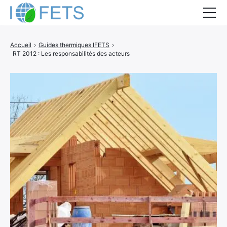
Accueil
Accueil
›
Guides thermiques IFETS
›
RT 2012 : Les responsabilités des acteurs
Actualités
Métiers du BTP
Guides thermiques
Aides à la rénovation
DEVIS